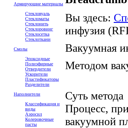
Армирующие материалы
Стекловуаль
Вы здесь:
Сп
Стекломаты
Стеклонить
инфузия (RFI
Стеклоровинг
Стеклосетка
Стеклоткани
Вакуумная и
Смолы
Эпоксидные
Методом вак
Полиэфирные
Отвердители
Ускорители
Пластификаторы
Разделители
Суть метода
Наполнители
Классификация и
Процесс, пр
виды
Аэросил
вакуумной пл
Колеровочные
пасты