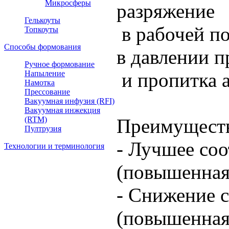
Микросферы
разряжение
Гелькоуты
в рабочей по
Топкоуты
Способы формования
в давлении 
Ручное формование
Напыление
и пропитка 
Намотка
Прессование
Вакуумная инфузия (RFI)
Вакуумная инжекция
(RTM)
Преимущест
Пултрузия
- Лучшее со
Технологии и терминология
(повышенная
- Снижение с
(повышенная